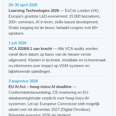
29–30 april 2026
Learning Technologies 2026
— ExCeL London (VK) ·
Europa’s grootste L&D-evenement: 15.000 bezoekers,
200+ seminars, AI in leren, skills-based development.
Gratis toegang tot de beurs; betaald congres met 80+
sprekers.
1 juli 2026
VCA 2026/6.1 van kracht
— Alle VCA-audits worden
vanaf deze datum op basis van de nieuwe versie
uitgevoerd. Klanten in techniek, installatie en schoonmaak
nu informeren over impact op VGM-systeem en
bijbehorende opleidingen.
2 augustus 2026
EU AI Act – hoog-risico AI deadline
—
Conformiteitsbeoordeling, CE-markering en EU-
databaseregistratie verplicht voor hoog-risico AI-
systemen. Let op: Europese Commissie stelt mogelijk
uitstel voor tot december 2027 (Digital Omnibus).
Behandel augustus 2026 als bindend.