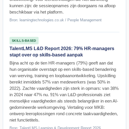
kunnen zijn: de sessieopnames zijn doorgaans na afloop
beschikbaar via het platform.
Bron: learningtechnologies.co.uk / People Management
SKILLS-BASED
TalentLMS L&D Report 2026: 79% HR-managers
stapt over op skills-based aanpak
Bijna acht op de tien HR-managers (79%) geeft aan dat
hun organisatie overstapt op een skills-based benadering
van werving, training en loopbaanontwikkeling. Upskilling
bereikt inmiddels 57% van medewerkers (was 50% in
2022). Zachte vaardigheden zijn sterk in opmars: van 38%
in 2024 naar 47% nu. 91% van L&D-professionals ziet
menselijke vaardigheden als steeds belangrijker in een AI-
gedomineerde werkomgeving. Vertaling voor MKB:
ontwerp leeroplossingen rond concrete taakvaardigheden,
niet functietitels.
Bron: TalentLMS Learning & Development Report 2026