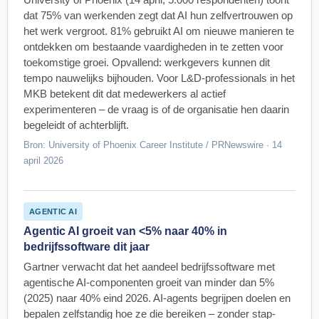
University of Phoenix (14 april, 5.000 respondenten) toont
dat 75% van werkenden zegt dat AI hun zelfvertrouwen op
het werk vergroot. 81% gebruikt AI om nieuwe manieren te
ontdekken om bestaande vaardigheden in te zetten voor
toekomstige groei. Opvallend: werkgevers kunnen dit
tempo nauwelijks bijhouden. Voor L&D-professionals in het
MKB betekent dit dat medewerkers al actief
experimenteren – de vraag is of de organisatie hen daarin
begeleidt of achterblijft.
Bron: University of Phoenix Career Institute / PRNewswire · 14
april 2026
AGENTIC AI
Agentic AI groeit van <5% naar 40% in
bedrijfssoftware dit jaar
Gartner verwacht dat het aandeel bedrijfssoftware met
agentische AI-componenten groeit van minder dan 5%
(2025) naar 40% eind 2026. AI-agents begrijpen doelen en
bepalen zelfstandig hoe ze die bereiken – zonder stap-