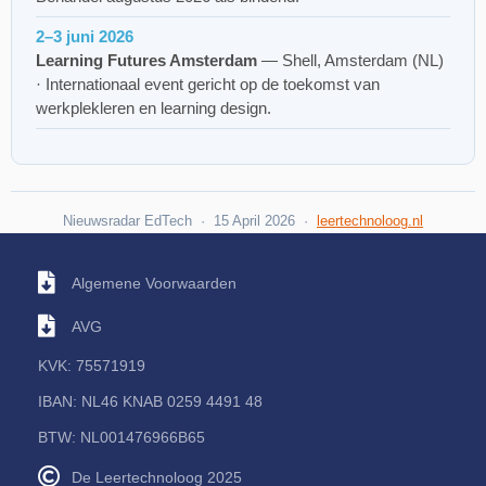
2–3 juni 2026
Learning Futures Amsterdam
— Shell, Amsterdam (NL)
· Internationaal event gericht op de toekomst van
werkplekleren en learning design.
Nieuwsradar EdTech · 15 April 2026 ·
leertechnoloog.nl
Algemene Voorwaarden
AVG
KVK: 75571919
IBAN: NL46 KNAB 0259 4491 48
BTW: NL001476966B65
De Leertechnoloog 2025