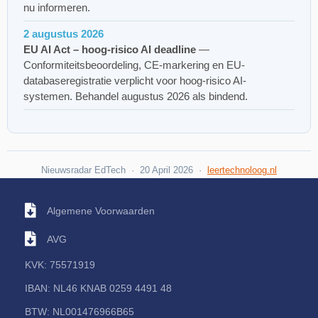
nu informeren.
2 augustus 2026
EU AI Act – hoog-risico AI deadline
—
Conformiteitsbeoordeling, CE-markering en EU-
databaseregistratie verplicht voor hoog-risico AI-
systemen. Behandel augustus 2026 als bindend.
Nieuwsradar EdTech · 20 April 2026 ·
leertechnoloog.nl
Algemene Voorwaarden
AVG
KVK: 75571919
IBAN: NL46 KNAB 0259 4491 48
BTW: NL001476966B65