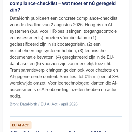
compliance-checklist – wat moet er nú geregeld
zijn?
DataNorth publiceert een concrete compliance-checklist
voor de deadline van 2 augustus 2026. Hoog-risico AI-
systemen (o.a. voor HR-beslissingen, toegangscontrole
en assessments) moeten vóór die datum: (1)
geclassificeerd zijn in risicocategorieën, (2) een
risicobeheersingssysteem hebben, (3) technische
documentatie bevatten, (4) geregistreerd zijn in de EU-
database, en (5) voorzien zijn van menselijk toezicht.
Transparantieverplichtingen gelden ook voor chatbots en
AI-gegenereerde content. Sancties: tot €15 miljoen of 3%
wereldwijde omzet. Voor leertechnologen: klanten die AI-
assessments of AI-onboarding inzetten hebben nu actie
nodig.
Bron: DataNorth / EU AI Act · april 2026
EU AI ACT