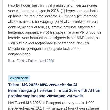
Faculty Focus beschrijft vijf praktische ontwerpprincipes
voor AI-leeromgevingen in 2026: (1) hyper-personalisatie
op basis van real-time leerdata, (2) menselijke interactie
als kern, niet als toevoeging, (3) AI als co-ontwerper van
content, niet als auteur, (4) emotie-bewuste tutoring die
leertempo aanpast, en (5) transparantie over AI-rol voor de
lerende. Voor instructional designers in het MKB: principe
2 en 5 zijn direct toepasbaar in bestaande Rise- en
Moodle-omgevingen zonder grote technische
aanpassingen.
Bron: Faculty Focus · april 2026
ONDERZOEK
TalentLMS 2026: 88% verwacht dat AI
kennistoegang hertekent – maar 36% vindt AI hun
probleemoplossend vermogen verzwakt
Het TalentLMS 2026 L&D-rapport (survey onder 1.000
medewerkers en 101 HR-managers) brengt een scherpe