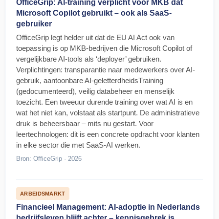
OfficeGrip: AI-training verplicht voor MKB dat
Microsoft Copilot gebruikt – ook als SaaS-
gebruiker
OfficeGrip legt helder uit dat de EU AI Act ook van
toepassing is op MKB-bedrijven die Microsoft Copilot of
vergelijkbare AI-tools als ‘deployer’ gebruiken.
Verplichtingen: transparantie naar medewerkers over AI-
gebruik, aantoonbare AI-geletterdheidsTraining
(gedocumenteerd), veilig databeheer en menselijk
toezicht. Een tweeuur durende training over wat AI is en
wat het niet kan, volstaat als startpunt. De administratieve
druk is beheersbaar – mits nu gestart. Voor
leertechnologen: dit is een concrete opdracht voor klanten
in elke sector die met SaaS-AI werken.
Bron: OfficeGrip · 2026
ARBEIDSMARKT
Financieel Management: AI-adoptie in Nederlands
bedrijfsleven blijft achter – kennisgebrek is