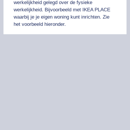
werkelijkheid gelegd over de fysieke
werkelijkheid. Bijvoorbeeld met
IKEA PLACE
waarbij je je eigen woning kunt inrichten. Zie
het voorbeeld hieronder.
Artificial intelligence
Artificial intelligence (AI) kan helpen bij leren
als het gaat om:
beantwoorden van vragen,
zoeken om informatie,
vinden van hiaten in essentiële kennis.
Een voorbeeld van een AI toepassing is de
chatbot van ThiemeMeulenhoff bij hun
geschiedenis methode.