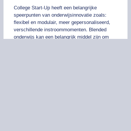
College Start-Up heeft een belangrijke
speerpunten van onderwijsinnovatie zoals:
flexibel en modulair, meer gepersonaliseerd,
verschillende instroommomenten. Blended
onderwijs kan een belangrijk middel zijn om
deze innovaties te praktiseren.
Uit de enquêtes die tijdens de studiedag zijn
gehouden blijkt dat docenten met in blended
onderwijs een belangrijk middel zien om deze
innovaties te praktiseren.
College Start-Up ziet, als s het inzetten van
blended leren als een leerreis voor docenten en
betrokkenen. Een leerreis die tijdens de
studiedag een aftrap kreeg. Het was fijn om
daar aan te mogen bijdragen.